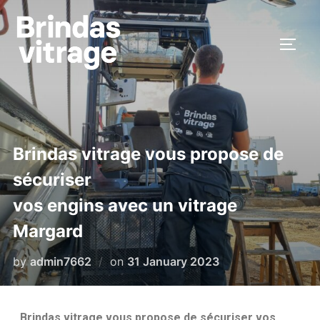
Brindas vitrage vous propose de
sécuriser
vos engins avec un vitrage
Margard
by
admin7662
on
31 January 2023
Brindas vitrage vous propose de sécuriser vos