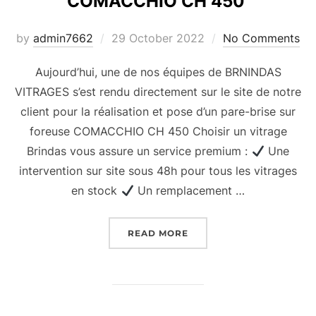
COMACCHIO CH 450
Posted
by
admin7662
29 October 2022
No Comments
on
Aujourd’hui, une de nos équipes de BRNINDAS
VITRAGES s’est rendu directement sur le site de notre
client pour la réalisation et pose d’un pare-brise sur
foreuse COMACCHIO CH 450 Choisir un vitrage
Brindas vous assure un service premium :
Une
intervention sur site sous 48h pour tous les vitrages
en stock
Un remplacement …
“POSE D’UN PARE-BRISE
READ MORE