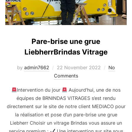
Pare-brise une grue
LiebherrBrindas Vitrage
Posted
by
admin7662
22 November 2022
No
on
Comments
Intervention du jour
Aujourd’hui, une de nos
équipes de BRNINDAS VITRAGES s’est rendu
directement sur le site de notre client MEDIACO pour
la réalisation et pose d’un pare-brise une grue
Liebherr Choisir un vitrage Brindas vous assure un
service premium :
Une intervention sur site sous