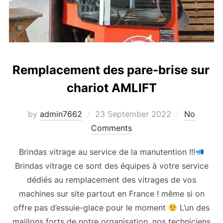
Remplacement des pare-brise sur
chariot AMLIFT
Posted
by
admin7662
23 September 2022
No
on
Comments
Brindas vitrage au service de la manutention !!!
Brindas vitrage ce sont des équipes à votre service
dédiés au remplacement des vitrages de vos
machines sur site partout en France ! même si on
offre pas d’essuie-glace pour le moment
L’un des
maillons forts de notre organisation, nos techniciens